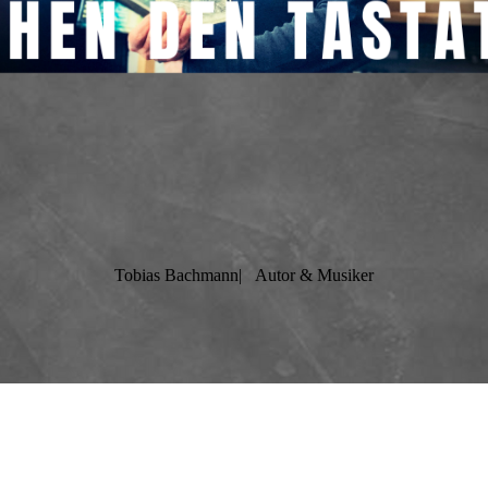
Tobias Bachmann|
Autor & Musiker