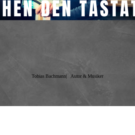
Tobias Bachmann|
Autor & Musiker