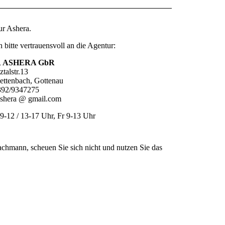
ur Ashera.
h bitte vertrauensvoll an die Agentur:
 ASHERA GbR
talstr.13
ettenbach, Gottenau
392/9347275
.ashera @ gmail.com
2 / 13-17 Uhr, Fr 9-13 Uhr
chmann, scheuen Sie sich nicht und nutzen Sie das